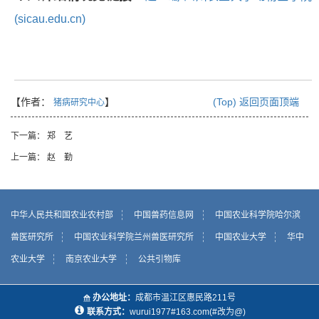
(sicau.edu.cn)
【作者：
】
(Top) 返回页面顶端
猪病研究中心
下一篇：
郑 艺
上一篇：
赵 勤
中华人民共和国农业农村部
中国兽药信息网
中国农业科学院哈尔滨
兽医研究所
中国农业科学院兰州兽医研究所
中国农业大学
华中
农业大学
南京农业大学
公共引物库
办公地址：
成都市温江区惠民路211号
联系方式：
wurui1977#163.com(#改为@)