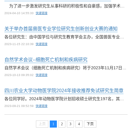
​ 为了进一步激发研究生从事科研的积极性和自豪感，加强学术交流、拓宽学术视野、激励学术创新，四川农业大学动物医学院/猪病研究中心决定举办“首届研究生学术论坛”。欢迎大家积极报名参赛，展示自己的学术成果。有关事项见PDF文档。附件：关于举办“病研究中心首届研究生学术论坛”的通知如果您无法在线浏览此 PDF 文件，则可以下载免费小巧的 福昕(Foxit) PDF 阅读器,安装后即可在线浏览 或下载免费的 Adobe Reader PD...
2024-04-10 14:55:33
快速链接
关于举办首届兽医专业学位研究生创新创业大赛的通知
各位研究生：由中国学位与研究生教育学会主办，全国兽医专业学位研究生教育指导委员会，中国兽医协会提供学术指导，举办首届“兽医专业学位研究生创新创业大赛 ”，有关事项见附件。请大家踊跃参加。附件：关于举办首届兽医专业学位研究生创新创业大赛的通
2023-11-15 22:10:39
快速链接
自然学术会议--细胞死亡机制和疾病研究
自然学术会议（细胞死亡机制和疾病研究）将于2023年11月17日9:00-18:00，在四川锦江宾馆召开。本次会议将有全球顶尖科学家做主题演讲，且会议免费，请大家踊跃参会。会议链接：注册参会 | 自然学术会议：细胞死亡机制和疾病研究 (qq.com)自然学术会议（Nature Conference）是依托《自然》系列期刊编辑及其学术出版的影响力而量身打造的科学会议品牌。它致力于清晰准确地传播科学成果，促进科学家之间的沟通与合作，并帮助科研人...
2023-10-13 09:35:02
快速链接
四川农业大学动物医学院2024年接收推荐免试研究生简章
各位同学好。2024年动物医学院计划招收硕士研究生197名，其中预计接收推荐免试研究生78名。各接收专业、人数、导师研究方向等详情请查询《2024年硕士研究生招生专业目录》（链接：http://yzb.sicau.edu.cn/zyml/zymls.aspx）我们全体教师欢迎大家加入猪病研究中心开展学术研究！猪病研究中心成立于2014年，隶属于四川农业大学动物医学院，主要依托兽医学国家“双一流”建设学科、“预防兽医学国家级教学团队”、“教育部创新团...
2023-09-21 09:52:59
快速链接
上页
1
2
3
4
下页