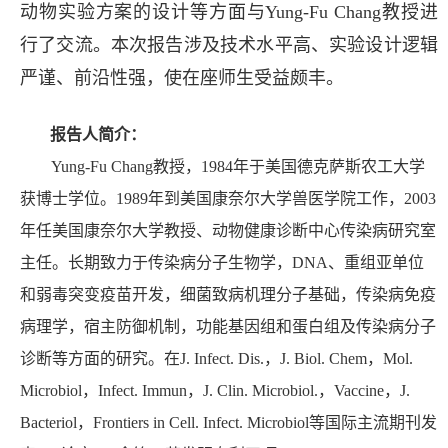
动物实验方案的设计等方面与
Yung-Fu Chang
教授进
行了交流。本次报告涉及技术水平高、实验设计逻辑
严谨、前沿性强，使在座师生受益颇丰。
报告人简介：
Yung-Fu Chang
教授，
1984
年于美国德克萨斯农工大学
获博士学位。
1989
年到美国康奈尔大学兽医学院工作，
2003
年任美国康奈尔大学教授、动物健康诊断中心传染病研究室
主任。长期致力于传染病分子生物学，
DNA
、重组亚单位
和弱毒突变疫苗开发，细菌致病机理分子基础，传染病免疫
病理学，宿主防御机制，功能基因组和蛋白组及传染病分子
诊断等方面的研究。在
J. Infect. Dis.
，
J. Biol. Chem
，
Mol.
Microbiol
，
Infect. Immun
，
J. Clin. Microbiol.
，
Vaccine
，
J.
Bacteriol
，
Frontiers in Cell. Infect. Microbiol
等国际主流期刊发