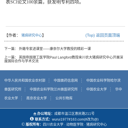
表
SCI
论文
100
余篇，获发明专利四项。
【作者：
】
(Top) 返回页面顶端
猪病研究中心
下一篇：
外籍专家进课堂——康奈尔大学教授的精彩一课
上一篇：
英国帝国理工医学院Paul Langford教授来川农大猪病研究中心开展深
度国际合作与学术交流
中华人民共和国农业农村部
中国兽药信息网
中国农业科学院哈尔滨
兽医研究所
中国农业科学院兰州兽医研究所
中国农业大学
华中
农业大学
南京农业大学
公共引物库
办公地址：
成都市温江区惠民路211号
联系方式：
wurui1977#163.com(#改为@)
©
版权所有：
四川农业大学 · 动物医学院 · 猪病研究中心