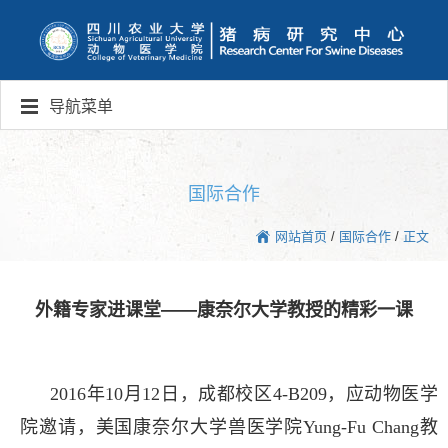
导航菜单
国际合作
网站首页
/
国际合作
/
正文
外籍专家进课堂——康奈尔大学教授的精彩一课
2016
年
10
月
12
日，成都校区
4-B209
，应动物医学
院邀请，美国康奈尔大学兽医学院
Yung-Fu Chang
教