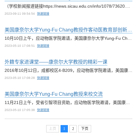
（学校新闻报道链接https://news.sicau.edu.cn/info/1078/73620.htm ）受动物医学院猪病研究中心及动物医学院教育部创新团队外籍专家学术论坛邀请，英国帝国理工医学院Paul Langford教授及Yanwen Li研究员于9月6日-12日到访猪病研究中心开展深度国际合作与学术交流。9月7日上午和9月8日上午，Paul Langford教授在成都校区7-1109为我校师生分别作了题为“Pig lung pathogen diagnostics: From Actinobacillus pleuropneumoniae s...
2023-09-11 09:54:54
快速链接
美国康奈尔大学Yung-Fu Chang教授作客动医教育部创新团队教授学术论坛
10月10日上午，应动物医学院邀请，美国康奈尔大学Yung-Fu Chang教授作客动医学院教育部创新团队教授学术论坛，带来了题为《Molecular characterization of the interaction of Leptospira immunoglobulin-like protein B (LigB) and host extracellular matrices (ECM) (钩端螺旋体免疫球蛋白样蛋白B与宿主细胞外基质相互作用的分子特征)》的学术报告。报告会动医学院学院副院长曹三杰主持。Yung-Fu Chang教授首先简要介绍了钩...
2023-05-10 17:08:51
快速链接
外籍专家进课堂——康奈尔大学教授的精彩一课
2016年10月12日，成都校区4-B209，应动物医学院邀请，美国康奈尔大学兽医学院Yung-Fu Chang教授走进本科生课堂，为79名动物医学院2014级的本科同学上了精彩一课。课程内容围绕微生物与免疫学，以《Vaccine History》（疫苗的历史）为主题进行教学。在讲课过程中，Yung-Fu Chang教授用图文并茂的全英文课件，从Early history（早期历史）、How they work（疫苗的作用机理）、Types of vaccines（疫苗的类型）、Efficacy and reas...
2023-05-10 17:08:28
快速链接
美国康奈尔大学Yung-Fu Chang教授来校交流
11月21日上午，受省引智项目资助，应动物医学院邀请，美国康奈尔大学兽医学专家Yung-Fu Chang教授作客动物医学院教育部创新团队学术论坛，作了题为Clostridium difficile: Functional genomics studies（艰难梭菌：功能基因组学研究）的报告。报告会由动物医学院副院长曹三杰主持。Chang教授以图文并茂的方式介绍了艰难梭菌对人类及动物的危害；从该菌的研究现状出发，深入探讨了如何从基因组、转录组和蛋白质组水平挖掘该菌的...
2023-05-10 17:05:38
快速链接
上页
1
2
下页